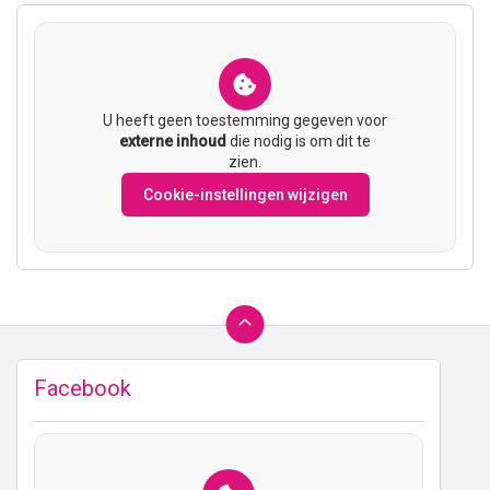
U heeft geen toestemming gegeven voor
externe inhoud
die nodig is om dit te
zien.
Cookie-instellingen wijzigen
Ga
terug
naar
Facebook
de
bovenkant
van
de
website