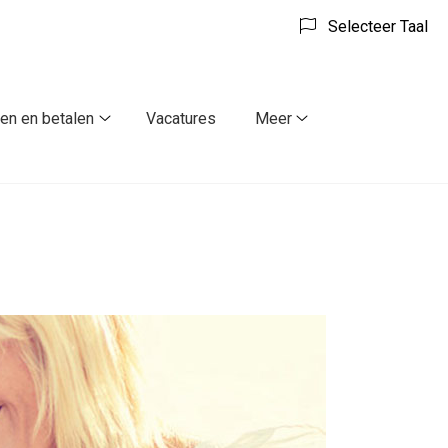
Selecteer Taal
ven en betalen
Vacatures
Meer
ulieren
Tarieven
Meer
en
submenu
betalen
submenu