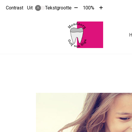
Tekst
Tekst
Contrast
Tekstgrootte
100%
Uit
verkleinen
vergroten
met
met
10%
10%
Hoo