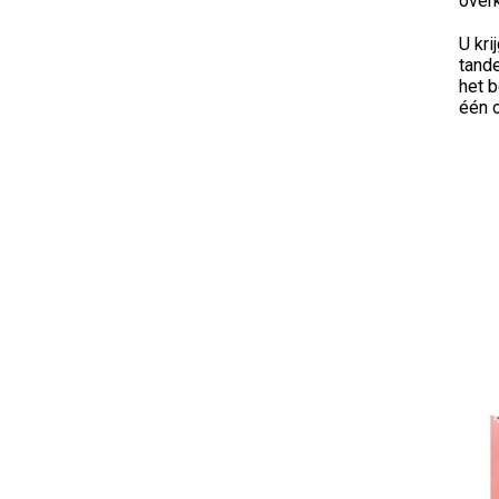
overk
U kr
tande
het 
één o