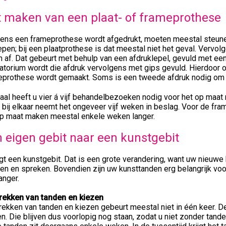
 maken van een plaat- of frameprothese
rens een frameprothese wordt afgedrukt, moeten meestal steune
pen; bij een plaatprothese is dat meestal niet het geval. Vervol
 af. Dat gebeurt met behulp van een afdruklepel, gevuld met een
atorium wordt die afdruk vervolgens met gips gevuld. Hierdoor 
eprothese wordt gemaakt. Soms is een tweede afdruk nodig om e
taal heeft u vier á vijf behandelbezoeken nodig voor het op maa
 bij elkaar neemt het ongeveer vijf weken in beslag. Voor de fr
op maat maken meestal enkele weken langer.
 eigen gebit naar een kunstgebit
jgt een kunstgebit. Dat is een grote verandering, want uw nieuwe 
n en spreken. Bovendien zijn uw kunsttanden erg belangrijk voor
anger.
trekken van tanden en kiezen
rekken van tanden en kiezen gebeurt meestal niet in één keer. De
n. Die blijven dus voorlopig nog staan, zodat u niet zonder tand