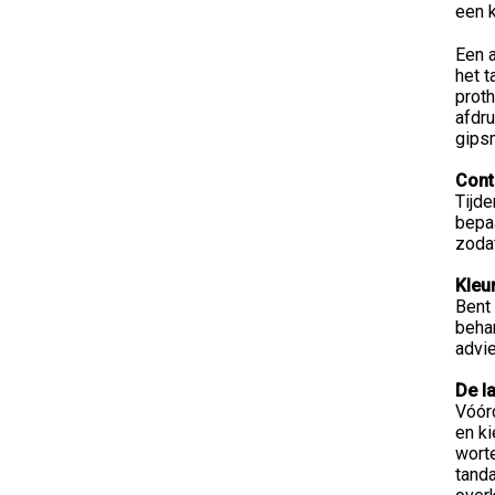
een k
Een a
het t
prot
afdr
gips
Cont
Tijde
bepa
zoda
Kleu
Bent 
behan
advi
De l
Vóórd
en ki
worte
tanda