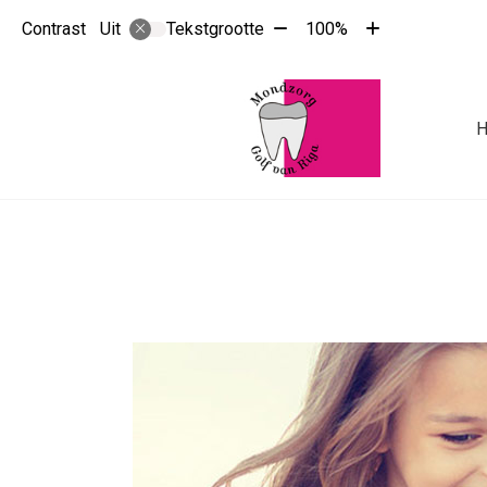
Tekst
Tekst
Contrast
Tekstgrootte
100%
Uit
verkleinen
vergroten
met
met
10%
10%
Hoo