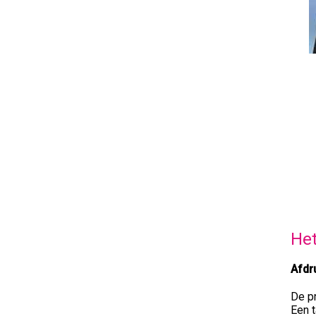
He
Afdr
De pr
Een t