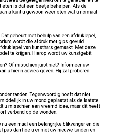
 tandvlees de gelegenheid om te genezen en te
t eten is dat een beetje behelpen. Als de
Daarna kunt u gewoon weer eten wat u normaal
. Dat gebeurt met behulp van een afdruklepel,
torium wordt die afdruk met gips gevuld.
fdruklepel van kunsthars gemaakt. Met deze
el te krijgen. Hierop wordt uw kunstgebit
en? Of misschien juist niet? Informeer uw
an u hierin advies geven. Hij zal proberen
onder tanden. Tegenwoordig hoeft dat niet
iddellijk in uw mond geplaatst als de laatste
dt u misschien een vreemd idee, maar dit heeft
soort verband op de wonden.
s nu een maal een belangrijke blikvanger en die
el pas dan hoe u er met uw nieuwe tanden en