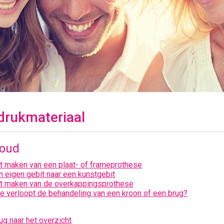
drukmateriaal
houd
t maken van een plaat- of frameprothese
n eigen gebit naar een kunstgebit
t maken van de overkappingsprothese
e verloopt de behandeling van een kroon of een brug?
ug naar het overzicht