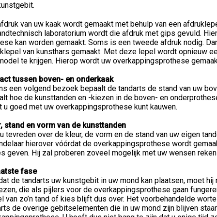
unstgebit.
fdruk van uw kaak wordt gemaakt met behulp van een afdruklepel
andtechnisch laboratorium wordt die afdruk met gips gevuld. Hi
hese kan worden gemaakt. Soms is een tweede afdruk nodig. D
uklepel van kunsthars gemaakt. Met deze lepel wordt opnieuw e
model te krijgen. Hierop wordt uw overkappingsprothese gemaak
act tussen boven- en onderkaak
ns een volgend bezoek bepaalt de tandarts de stand van uw bove
alt hoe de kunsttanden en -kiezen in de boven- en onderprothes
t u goed met uw overkappingsprothese kunt kauwen.
r, stand en vorm van de kunsttanden
u tevreden over de kleur, de vorm en de stand van uw eigen tand
delaar hierover vóórdat de overkappingsprothese wordt gemaakt.
es geven. Hij zal proberen zoveel mogelijk met uw wensen reken
aatste fase
at de tandarts uw kunstgebit in uw mond kan plaatsen, moet hij n
ezen, die als pijlers voor de overkappingsprothese gaan fungeren
l van zo’n tand of kies blijft dus over. Het voorbehandelde wortelk
rts de overige gebitselementen die in uw mond zijn blijven staan.