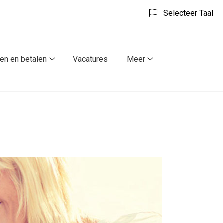
Selecteer Taal
ven en betalen
Vacatures
Meer
ulieren
Tarieven
Meer
en
submenu
betalen
submenu