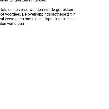
onder tanden zult rondlopen.
ortels en de verse wonden van de getrokken
oot voordeel. De overkappingsprothese zit in
 zal vervolgens met u een afspraak maken na
hten verhelpen.