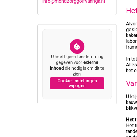
info@mondzorggolfvanriga.nl
Het
Alvo
gesle
kaken
labor
fram
U heeft geen toestemming
In to
gegeven voor
externe
Alles
inhoud
die nodig is om dit te
het 
zien.
Cookie-instellingen
Van
wijzigen
U kri
kauwe
blikv
Het 
Het t
tande