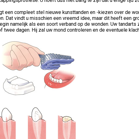
appingsprothese. U hoeft dus niet bang te zijn dat u enige tijd z
ijgt een compleet stel nieuwe kunsttanden en -kiezen over de w
n. Dat vindt u misschien een vreemd idee, maar dit heeft een gr
begin namelijk als een soort verband op de wonden. Uw tandarts
f twee dagen. Hij zal uw mond controleren en de eventuele klac