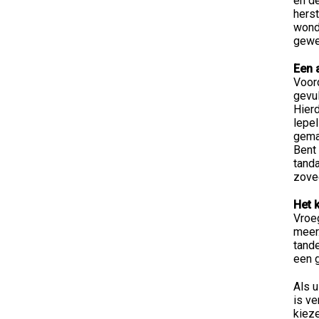
en de
herst
wonde
gewe
Een 
Voord
gevul
Hier
lepe
gema
Bent 
tanda
zove
Het 
Vroeg
meer
tande
een g
Als u
is v
kieze