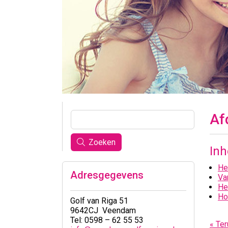
Af
Zoeken
In
He
Adresgegevens
Va
He
Ho
Golf van Riga 51
9642CJ Veendam
Tel: 0598 – 62 55 53
« Ter