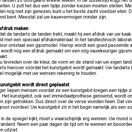
 tanden zit doorgaans enkele weken. In de tussentijd krijgt het
ellen. U zult het dus een tijdje zonder kiezen moeten stellen. Me
n nog niet zijn genezen, kunt u het beste zacht voedsel eten. 
nd bent. Meestal zal uw kauwvermogen minder zijn.
afdruk maken
at de tandarts de tanden trekt, maakt hij een afdruk van uw kaak
d met een speciaal afdrukmateriaal. In het tandtechnisch labora
door ontstaat een gipsmodel. Hierop wordt een goed passende a
l wordt nóg een afdruk gemaakt om een nóg nauwkeuriger gipsmod
akt.
u tevreden over de kleur, de vorm en de stand van uw eigen tand
rts hierover vóórdat het kunstgebit wordt gemaakt. Uw tandarts k
el mogelijk met uw wensen rekening te houden.
kunstgebit wordt direct geplaatst
er liepen mensen voordat ze een kunstgebit kregen een tijdje z
. Het kunstgebit, ook wel immediaatprothese genoemd, wordt onm
n zijn getrokken. Dus direct over de verse wonden heen. Dat vin
root voordeel. Uw kunstgebit zit in het begin namelijk als een 
 in de spiegel kijkt, moet u waarschijnlijk erg wennen. Uw mond i
eranderd. Neem een paar dagen de tijd om te wennen en beoorde
n uitziet.