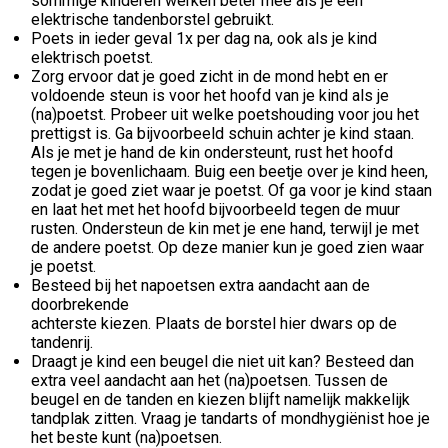
sommige kinderen werken beter mee als je een
elektrische tandenborstel gebruikt.
Poets in ieder geval 1x per dag na, ook als je kind
elektrisch poetst.
Zorg ervoor dat je goed zicht in de mond hebt en er
voldoende steun is voor het hoofd van je kind als je
(na)poetst. Probeer uit welke poetshouding voor jou het
prettigst is. Ga bijvoorbeeld schuin achter je kind staan.
Als je met je hand de kin ondersteunt, rust het hoofd
tegen je bovenlichaam. Buig een beetje over je kind heen,
zodat je goed ziet waar je poetst. Of ga voor je kind staan
en laat het met het hoofd bijvoorbeeld tegen de muur
rusten. Ondersteun de kin met je ene hand, terwijl je met
de andere poetst. Op deze manier kun je goed zien waar
je poetst.
Besteed bij het napoetsen extra aandacht aan de
doorbrekende
achterste kiezen. Plaats de borstel hier dwars op de
tandenrij.
Draagt je kind een beugel die niet uit kan? Besteed dan
extra veel aandacht aan het (na)poetsen. Tussen de
beugel en de tanden en kiezen blijft namelijk makkelijk
tandplak zitten. Vraag je tandarts of mondhygiënist hoe je
het beste kunt (na)poetsen.