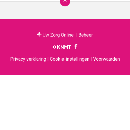
Ga
terug
naar
de
bovenkant
van
Uw Zorg Online
|
Beheer
de
Bezoek
website
onze
facebook
pagina
Privacy verklaring
|
Cookie-instellingen
|
Voorwaarden