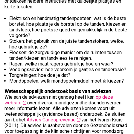
ontdekken heldere instructies met duidelijke plaatjes en
korte teksten.
Elektrisch en handmatig tandenpoetsen: wat is de beste
borstel, hoe plaats je de borstel op de tanden, kiezen en
tandvlees, hoe poets je goed en gemakkelijk in de beste
volgorde?
Stoken: het gebruik van de juiste tandenstokers, welke,
hoe gebruik je ze?
Flossen: de zorgvuldige manier om de ruimten tussen
tanden/kiezen en tandvlees te reinigen.
Ragen: welke maat ragers gebruik je hoe en waar?
Voedingsadvies: hoe voorkom je gaatjes en tanderosie?
Tongreinigen: hoe doe je dat?
Mondspoelen: welk mondspoelmiddel moet ik kiezen?
Wetenschappelijk onderzoek basis van adviezen
Wie aan de adviezen niet genoeg heeft kan
op deze
website
over diverse mondgezondheidsonderwerpen
meer informatie lezen.
Alle adviezen komen voort uit
wetenschappelijk (evidence based) onderzoek. Ze sluiten
aan bij het
Advies Cariëspreventie
van het Ivoren Kruis
(2011). Dit advies is aanbevolen door de Gezondheidsraad
voor toepassing in de klinische richtlijnen voor mondzorg.