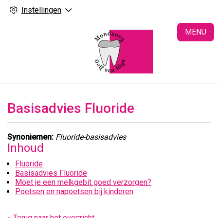
Instellingen
H
MENU
Basisadvies Fluoride
Synoniemen:
Fluoride-basisadvies
Inhoud
Fluoride
Basisadvies Fluoride
Moet je een melkgebit goed verzorgen?
Poetsen en napoetsen bij kinderen
« Terug naar het overzicht