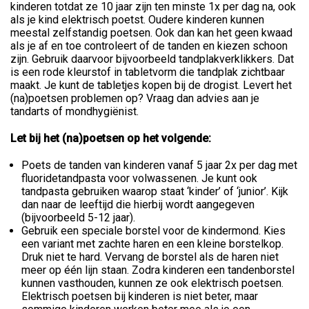
kinderen totdat ze 10 jaar zijn ten minste 1x per dag na, ook
als je kind elektrisch poetst. Oudere kinderen kunnen
meestal zelfstandig poetsen. Ook dan kan het geen kwaad
als je af en toe controleert of de tanden en kiezen schoon
zijn. Gebruik daarvoor bijvoorbeeld tandplakverklikkers. Dat
is een rode kleurstof in tabletvorm die tandplak zichtbaar
maakt. Je kunt de tabletjes kopen bij de drogist. Levert het
(na)poetsen problemen op? Vraag dan advies aan je
tandarts of mondhygiënist.
Let bij het (na)poetsen op het volgende:
Poets de tanden van kinderen vanaf 5 jaar 2x per dag met
fluoridetandpasta voor volwassenen. Je kunt ook
tandpasta gebruiken waarop staat ‘kinder’ of ‘junior’. Kijk
dan naar de leeftijd die hierbij wordt aangegeven
(bijvoorbeeld 5-12 jaar).
Gebruik een speciale borstel voor de kindermond. Kies
een variant met zachte haren en een kleine borstelkop.
Druk niet te hard. Vervang de borstel als de haren niet
meer op één lijn staan. Zodra kinderen een tandenborstel
kunnen vasthouden, kunnen ze ook elektrisch poetsen.
Elektrisch poetsen bij kinderen is niet beter, maar