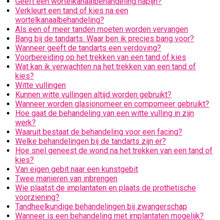
Geeft een wortelkanaalbehandeling napijn?
Verkleurt een tand of kies na een
wortelkanaalbehandeling?
Als een of meer tanden moeten worden vervangen
Bang bij de tandarts. Waar ben ik precies bang voor?
Wanneer geeft de tandarts een verdoving?
Voorbereiding op het trekken van een tand of kies
Wat kan ik verwachten na het trekken van een tand of
kies?
Witte vullingen
Kunnen witte vullingen altijd worden gebruikt?
Wanneer worden glasionomeer en compomeer gebruikt?
Hoe gaat de behandeling van een witte vulling in zijn
werk?
Waaruit bestaat de behandeling voor een facing?
Welke behandelingen bij de tandarts zijn er?
Hoe snel geneest de wond na het trekken van een tand of
kies?
Van eigen gebit naar een kunstgebit
Twee manieren van inbrengen
Wie plaatst de implantaten en plaats de prothetische
voorziening?
Tandheelkundige behandelingen bij zwangerschap
Wanneer is een behandeling met implantaten mogelijk?