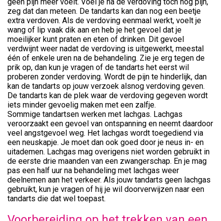
geen pijn meer voelt. Voel je na de verdoving toch nog pijn,
zeg dat dan meteen. De tandarts kan dan nog een beetje
extra verdoven. Als de verdoving eenmaal werkt, voelt je
wang of lip vaak dik aan en heb je het gevoel dat je
moeilijker kunt praten en eten of drinken. Dit gevoel
verdwijnt weer nadat de verdoving is uitgewerkt, meestal
één of enkele uren na de behandeling. Zie je erg tegen de
prik op, dan kun je vragen of de tandarts het eerst wil
proberen zonder verdoving. Wordt de pijn te hinderlijk, dan
kan de tandarts op jouw verzoek alsnog verdoving geven.
De tandarts kan de plek waar de verdoving gegeven wordt
iets minder gevoelig maken met een zalfje.
Sommige tandartsen werken met lachgas. Lachgas
veroorzaakt een gevoel van ontspanning en neemt daardoor
veel angstgevoel weg. Het lachgas wordt toegediend via
een neuskapje. Je moet dan ook goed door je neus in- en
uitademen. Lachgas mag overigens niet worden gebruikt in
de eerste drie maanden van een zwangerschap. En je mag
pas een half uur na behandeling met lachgas weer
deelnemen aan het verkeer. Als jouw tandarts geen lachgas
gebruikt, kun je vragen of hij je wil doorverwijzen naar een
tandarts die dat wel toepast.
Voorbereiding op het trekken van een