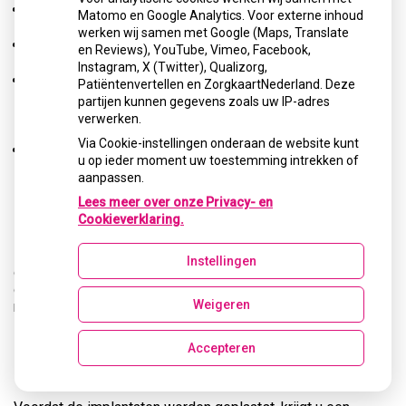
Er moet voldoende kaakbot in hoogte én in breedte zijn.
Matomo en Google Analytics. Voor externe inhoud
werken wij samen met Google (Maps, Translate
Het kaakbot moet gezond zijn.
en Reviews), YouTube, Vimeo, Facebook,
Instagram, X (Twitter), Qualizorg,
Ook het tandvlees van de resterende tanden moet
Patiëntenvertellen en ZorgkaartNederland. Deze
gezond zijn. Is dat niet het geval dan moet dat eerst
partijen kunnen gegevens zoals uw IP-adres
worden behandeld.
verwerken.
Via Cookie-instellingen onderaan de website kunt
De aangebrachte voorzieningen moeten goed worden
u op ieder moment uw toestemming intrekken of
onderhouden.
aanpassen.
Roken en bovenmatig alcoholgebruik hebben een nadelige
Lees meer over onze Privacy- en
invloed op het succes van de implantaten.
Cookieverklaring.
De behandelaar beoordeelt aan de hand van röntgenfoto’s
Instellingen
of u voldoende kaakbot heeft en of het kaakbot geschikt is
om te implanteren. Soms is het nodig nieuw kaakbot te
Weigeren
maken op plaatsen waar onvoldoende bot is.
Hoe verloopt de behandeling met
Accepteren
implantaten?