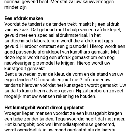
normaal gewend bent. Meestal zal uw kauwvermogen
minder zijn.
Een afdruk maken
Voordat de tandarts de tanden trekt, maakt hij een afdruk
van uw kaak. Dat gebeurt met behulp van een afdruklepel,
gevuld met een speciaal afdrukmateriaal. In het
tandtechnisch laboratorium wordt die afdruk met gips
gevuld. Hierdoor ontstaat een gipsmodel. Hierop wordt een
goed passende afdruklepel van kunsthars gemaakt. Met
deze lepel wordt nóg een afdruk gemaakt om een nóg
nauwkeuriger gipsmodel te krijgen. Hierop wordt uw
kunstgebit gemaakt.
Bent u tevreden over de kleur, de vorm en de stand van uw
eigen tanden? Of misschien juist niet? Informeer uw
tandarts hierover vóórdat het kunstgebit wordt gemaakt. Uw
tandarts kan u hierin advies geven. Hij zal proberen zoveel
mogelijk met uw wensen rekening te houden.
Het kunstgebit wordt direct geplaatst
Vroeger liepen mensen voordat ze een kunstgebit kregen
een tijdje zonder tanden. Tegenwoordig hoeft dat niet meer.
Het kunstgebit, ook wel immediaatprothese genoemd,
wordt onmiddellijk in uw mond geplaatst als de laatste