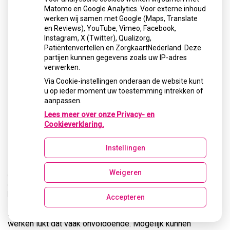
Matomo en Google Analytics. Voor externe inhoud
werken wij samen met Google (Maps, Translate
en Reviews), YouTube, Vimeo, Facebook,
Instagram, X (Twitter), Qualizorg,
Patiëntenvertellen en ZorgkaartNederland. Deze
partijen kunnen gegevens zoals uw IP-adres
verwerken.
Via Cookie-instellingen onderaan de website kunt
u op ieder moment uw toestemming intrekken of
aanpassen.
Lees meer over onze Privacy- en
Mondspoelmiddelen tegen een droge
Cookieverklaring.
mond
Instellingen
Een droge mond ontstaat door een tekort aan speeksel.De
speekselklieren geven bijvoorbeeld te weinig speeksel af
Weigeren
of werken helemaal niet meer. Veel medicijnen hebben een
droge mond als bijwerking. Ook ziekten en bestraling
kunnen een droge mond veroorzaken. Als uw
Accepteren
speekselklieren niet meer werken is het niet mogelijk de
speekselproductie te stimuleren. Als ze nog een beetje
werken lukt dat vaak onvoldoende. Mogelijk kunnen