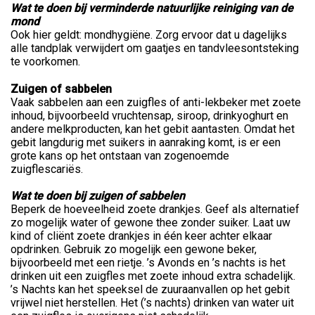
Wat te doen bij verminderde natuurlijke reiniging van de
mond
Ook hier geldt: mondhygiëne. Zorg ervoor dat u dagelijks
alle tandplak verwijdert om gaatjes en tandvleesontsteking
te voorkomen.
Zuigen of sabbelen
Vaak sabbelen aan een zuigfles of anti-lekbeker met zoete
inhoud, bijvoorbeeld vruchtensap, siroop, drinkyoghurt en
andere melkproducten, kan het gebit aantasten. Omdat het
gebit langdurig met suikers in aanraking komt, is er een
grote kans op het ontstaan van zogenoemde
zuigflescariës.
Wat te doen bij zuigen of sabbelen
Beperk de hoeveelheid zoete drankjes. Geef als alternatief
zo mogelijk water of gewone thee zonder suiker. Laat uw
kind of cliënt zoete drankjes in één keer achter elkaar
opdrinken. Gebruik zo mogelijk een gewone beker,
bijvoorbeeld met een rietje. ’s Avonds en ’s nachts is het
drinken uit een zuigfles met zoete inhoud extra schadelijk.
’s Nachts kan het speeksel de zuuraanvallen op het gebit
vrijwel niet herstellen. Het (’s nachts) drinken van water uit