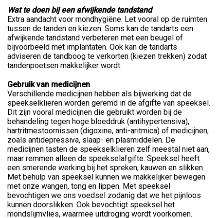
Wat te doen bij een afwijkende tandstand
Extra aandacht voor mondhygiëne. Let vooral op de ruimten
tussen de tanden en kiezen. Soms kan de tandarts een
afwijkende tandstand verbeteren met een beugel of
bijvoorbeeld met implantaten. Ook kan de tandarts
adviseren de tandboog te verkorten (kiezen trekken) zodat
tandenpoetsen makkelijker wordt.
Gebruik van medicijnen
Verschillende medicijnen hebben als bijwerking dat de
speekselklieren worden geremd in de afgifte van speeksel.
Dit zijn vooral medicijnen die gebruikt worden bij de
behandeling tegen hoge bloeddruk (antihypertensiva),
hartritmestoornissen (digoxine, anti-aritmica) of medicijnen,
zoals antidepressiva, slaap- en plasmiddelen. De
medicijnen tasten de speekselklieren zelf meestal niet aan,
maar remmen alleen de speekselafgifte. Speeksel heeft
een smerende werking bij het spreken, kauwen en slikken.
Met behulp van speeksel kunnen we makkelijker bewegen
met onze wangen, tong en lippen. Met speeksel
bevochtigen we ons voedsel zodanig dat we het pijnloos
kunnen doorslikken. Ook bevochtigt speeksel het
mondslijmvlies, waarmee uitdroging wordt voorkomen.