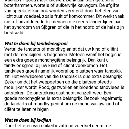
boterhammen, wortels of suikervrije kauwgom. De afgifte
van speeksel kan ook worden versterkt door het eten van
licht zuur voedsel, zoals fruit of komkommer. Dit werkt vaak
niet of onvoldoende bij mensen die reeds langer lijden aan
het syndroom van Sjögren of die in het hoofd of de hals zijn
bestraald.
Wat te doen bij tandvleesgroei
Vertel de tandarts of mondhygienist dat uw kind of cliënt
met de medicijnen is begonnen. Meteen vanaf het begin is
een extra goede mondhygiëne belangrijk. Dan kunt u
tandvleesgroei bij uw kind of cliënt voorkomen. Het
tandvlees groeit namelijk vooral op plaatsen waar tandplak
zit. Het verwijderen van die tandplak is dus extra belangrijk.
Zeker omdat het wegpoetsen op die plaatsen steeds
moeilijker wordt. Rood, gezwollen en bloedend tandvlees is
ontstoken. De ontsteking gaat nooit vanzelf weg. Een
goede mondhygiëne is extra belangrijk. Bezoek regelmatig
de tandarts of mondhygiënist om de mond van uw kind of
cliënt te laten reinigen.
Wat te doen bij kwijlen
Door het eten van suikerbevattend voedsel neemt de