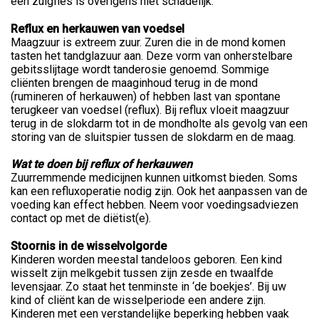
een zuigfles is overigens niet schadelijk.
Reflux en herkauwen van voedsel
Maagzuur is extreem zuur. Zuren die in de mond komen
tasten het tandglazuur aan. Deze vorm van onherstelbare
gebitsslijtage wordt tanderosie genoemd. Sommige
cliënten brengen de maaginhoud terug in de mond
(rumineren of herkauwen) of hebben last van spontane
terugkeer van voedsel (reflux). Bij reflux vloeit maagzuur
terug in de slokdarm tot in de mondholte als gevolg van een
storing van de sluitspier tussen de slokdarm en de maag.
Wat te doen bij reflux of herkauwen
Zuurremmende medicijnen kunnen uitkomst bieden. Soms
kan een refluxoperatie nodig zijn. Ook het aanpassen van de
voeding kan effect hebben. Neem voor voedingsadviezen
contact op met de diëtist(e).
Stoornis in de wisselvolgorde
Kinderen worden meestal tandeloos geboren. Een kind
wisselt zijn melkgebit tussen zijn zesde en twaalfde
levensjaar. Zo staat het tenminste in ‘de boekjes’. Bij uw
kind of cliënt kan de wisselperiode een andere zijn.
Kinderen met een verstandelijke beperking hebben vaak