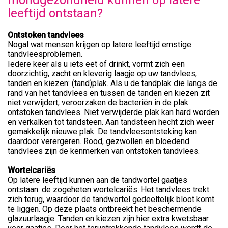
mondgezondheid kunnen op latere
leeftijd ontstaan?
Ontstoken tandvlees
Nogal wat mensen krijgen op latere leeftijd ernstige
tandvleesproblemen.
Iedere keer als u iets eet of drinkt, vormt zich een
doorzichtig, zacht en kleverig laagje op uw tandvlees,
tanden en kiezen: (tand)plak. Als u de tandplak die langs de
rand van het tandvlees en tussen de tanden en kiezen zit
niet verwijdert, veroorzaken de bacteriën in de plak
ontstoken tandvlees. Niet verwijderde plak kan hard worden
en verkalken tot tandsteen. Aan tandsteen hecht zich weer
gemakkelijk nieuwe plak. De tandvleesontsteking kan
daardoor verergeren. Rood, gezwollen en bloedend
tandvlees zijn de kenmerken van ontstoken tandvlees.
Wortelcariës
Op latere leeftijd kunnen aan de tandwortel gaatjes
ontstaan: de zogeheten wortelcariës. Het tandvlees trekt
zich terug, waardoor de tandwortel gedeeltelijk bloot komt
te liggen. Op deze plaats ontbreekt het beschermende
glazuurlaagje. Tanden en kiezen zijn hier extra kwetsbaar