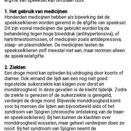
afgifte van speeksel kan ontstaan door:
1. Het gebruik van medicijnen
Honderden medicijnen hebben als bijwerking dat de
speekselklieren worden geremd in de afgifte van speeksel.
Dit zijn vooral medicijnen die gebruikt worden bij de
behandeling tegen hoge bloeddruk (antihypertensiva), of
hartritmestoornissen, of medicijnen zoals antidepressiva,
slaap- en plasmiddelen. De medicijnen tasten de
speekselklieren zelf meestal niet aan, maar remmen alleen
de speekselafgifte.
2. Ziekten
Een droge mond kan optreden bij uitdroging door koorts of
diarree. Ook iemand die lijdt aan een nog niet goed
ingestelde suikerziekte kan klagen over dorst en
monddroogheid. In deze gevallen is de klacht tijdelijk. Zodra
de ziekte is genezen of de suikerziekte is geregeld,
verdwijnt de droge mond. Blijvende monddroogheid komt
voor bij mensen die lijden aan bijvoorbeeld aids of het
syndroom van Sjögren (chronische ontsteking van de traan-
en speekselklieren). Bij hen kunnen de klachten over
monddroogheid wisselen, maar geheel verdwijnen doen ze
nooit. Bij het syndroom van Sjögren neemt de