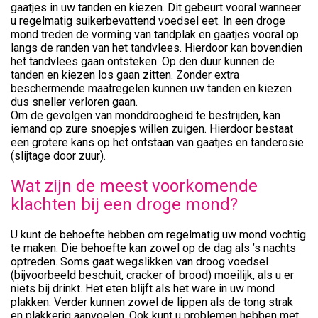
gaatjes in uw tanden en kiezen. Dit gebeurt vooral wanneer
u regelmatig suikerbevattend voedsel eet. In een droge
mond treden de vorming van tandplak en gaatjes vooral op
langs de randen van het tandvlees. Hierdoor kan bovendien
het tandvlees gaan ontsteken. Op den duur kunnen de
tanden en kiezen los gaan zitten. Zonder extra
beschermende maatregelen kunnen uw tanden en kiezen
dus sneller verloren gaan.
Om de gevolgen van monddroogheid te bestrijden, kan
iemand op zure snoepjes willen zuigen. Hierdoor bestaat
een grotere kans op het ontstaan van gaatjes en tanderosie
(slijtage door zuur).
Wat zijn de meest voorkomende
klachten bij een droge mond?
U kunt de behoefte hebben om regelmatig uw mond vochtig
te maken. Die behoefte kan zowel op de dag als ’s nachts
optreden. Soms gaat wegslikken van droog voedsel
(bijvoorbeeld beschuit, cracker of brood) moeilijk, als u er
niets bij drinkt. Het eten blijft als het ware in uw mond
plakken. Verder kunnen zowel de lippen als de tong strak
en plakkerig aanvoelen. Ook kunt u problemen hebben met