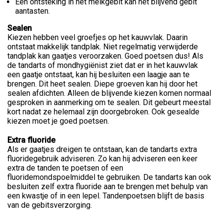
Een ontsteking in het melkgebit kan het blijvend gebit
aantasten.
Sealen
Kiezen hebben veel groefjes op het kauwvlak. Daarin
ontstaat makkelijk tandplak. Niet regelmatig verwijderde
tandplak kan gaatjes veroorzaken. Goed poetsen dus! Als
de tandarts of mondhygiënist ziet dat er in het kauwvlak
een gaatje ontstaat, kan hij besluiten een laagje aan te
brengen. Dit heet sealen. Diepe groeven kan hij door het
sealen afdichten. Alleen de blijvende kiezen komen normaal
gesproken in aanmerking om te sealen. Dit gebeurt meestal
kort nadat ze helemaal zijn doorgebroken. Ook gesealde
kiezen moet je goed poetsen.
Extra fluoride
Als er gaatjes dreigen te ontstaan, kan de tandarts extra
fluoridegebruik adviseren. Zo kan hij adviseren een keer
extra de tanden te poetsen of een
fluoridemondspoelmiddel te gebruiken. De tandarts kan ook
besluiten zelf extra fluoride aan te brengen met behulp van
een kwastje of in een lepel. Tandenpoetsen blijft de basis
van de gebitsverzorging.