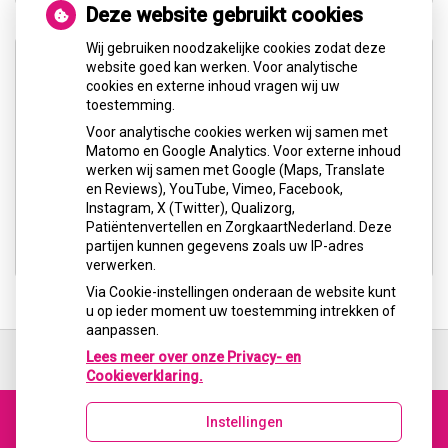
Deze website gebruikt cookies
Wij gebruiken noodzakelijke cookies zodat deze
website goed kan werken. Voor analytische
cookies en externe inhoud vragen wij uw
toestemming.
Voor analytische cookies werken wij samen met
U heeft geen toestemming gegeven voor
Matomo en Google Analytics. Voor externe inhoud
externe inhoud
die nodig is om dit te
werken wij samen met Google (Maps, Translate
zien.
en Reviews), YouTube, Vimeo, Facebook,
Instagram, X (Twitter), Qualizorg,
Cookie-instellingen wijzigen
Patiëntenvertellen en ZorgkaartNederland. Deze
partijen kunnen gegevens zoals uw IP-adres
verwerken.
Via Cookie-instellingen onderaan de website kunt
u op ieder moment uw toestemming intrekken of
aanpassen.
Ga
terug
Lees meer over onze Privacy- en
naar
Cookieverklaring.
de
bovenkant
Instellingen
van
Uw Zorg Online
|
Beheer