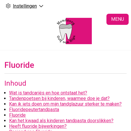
Instellingen
H
MENU
Fluoride
Inhoud
Wat is tandcariës en hoe ontstaat het?
Tandenpoetsen bij kinderen, waarmee doe je dat?
Kan ik iets doen om mijn tandglazuur sterker te maken?
Fluoridepeutertandpasta
Fluoride
Kan het kwaad als kinderen tandpasta doorslikken?
Heeft fluoride bijwerkingen?