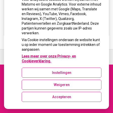
U heeft geen toestemming gegeven voor
Matomo en Google Analytics. Voor externe inhoud
externe inhoud
die nodig is om dit te
werken wij samen met Google (Maps, Translate
zien.
en Reviews), YouTube, Vimeo, Facebook,
Instagram, X (Twitter), Qualizorg,
Cookie-instellingen wijzigen
Patiëntenvertellen en ZorgkaartNederland. Deze
partijen kunnen gegevens zoals uw IP-adres
verwerken.
Via Cookie-instellingen onderaan de website kunt
u op ieder moment uw toestemming intrekken of
aanpassen.
Ga
terug
Lees meer over onze Privacy- en
naar
Cookieverklaring.
de
bovenkant
Instellingen
van
Uw Zorg Online
|
Beheer
de
Bezoek
website
Weigeren
onze
facebook
Accepteren
pagina
Privacy verklaring
|
Cookie-instellingen
|
Voorwaarden