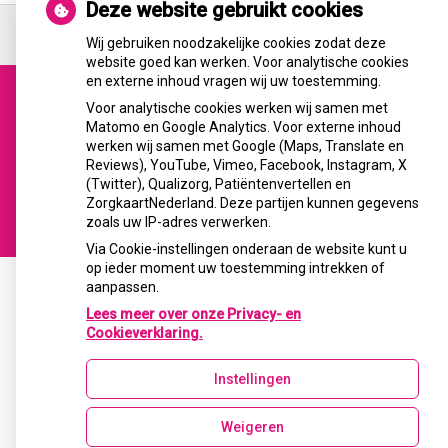
Deze website gebruikt cookies
Ga
terug
Wij gebruiken noodzakelijke cookies zodat deze
naar
website goed kan werken. Voor analytische cookies
de
en externe inhoud vragen wij uw toestemming.
bovenkant
van
Voor analytische cookies werken wij samen met
Uw Zorg Online
|
Beheer
de
Matomo en Google Analytics. Voor externe inhoud
Bezoek
website
werken wij samen met Google (Maps, Translate en
onze
Reviews), YouTube, Vimeo, Facebook, Instagram, X
facebook
(Twitter), Qualizorg, Patiëntenvertellen en
pagina
Privacy verklaring
|
Cookie-instellingen
|
Voorwaarden
ZorgkaartNederland. Deze partijen kunnen gegevens
zoals uw IP-adres verwerken.
Via Cookie-instellingen onderaan de website kunt u
op ieder moment uw toestemming intrekken of
aanpassen.
Lees meer over onze Privacy- en
Cookieverklaring.
Instellingen
Weigeren