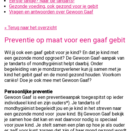
Eerste tandje? Naar de tandarts!
Gezonde voeding, ook gezond voor je gebit
Vragen en antwoorden over Gewoon Gaaf
« Terug naar het overzicht
Preventie op maat voor een gaaf gebit
Wil jij ook een gaaf gebit voor je kind? En dat je kind met
een gezonde mond opgroeit? De Gewoon Gaaf-aanpak van
je tandarts of mondhygiënist helpt daarbij. Onder
begeleiding van je mondzorgverlener kun jij samen met je
kind het gebit gaaf en de mond gezond houden. Voorkom
cariës! Doe je ook mee met Gewoon Gaaf?
Persoonlijke preventie
Gewoon Gaaf is een preventieaanpak toegespitst op ieder
individueel kind en zijn ouders*). Je tandarts of
mondhygiënist begeleidt jou en je kind in het streven naar
een gezonde mond voor jouw kind. Bij Gewoon Gaaf bekijk
je samen hoe dat kan en wat daarvoor nodig is speciaal
voor jouw kind. Je stelt samen een plan op hoe je als ouder
er zelf voor kunt zorgen dat zijn of haar mond gezond wordt