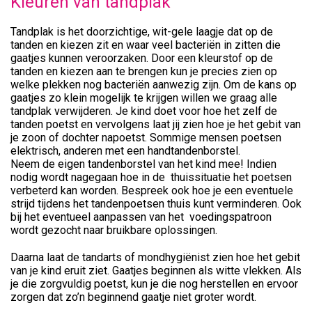
Kleuren van tandplak
Tandplak is het doorzichtige, wit-gele laagje dat op de
tanden en kiezen zit en waar veel bacteriën in zitten die
gaatjes kunnen veroorzaken. Door een kleurstof op de
tanden en kiezen aan te brengen kun je precies zien op
welke plekken nog bacteriën aanwezig zijn. Om de kans op
gaatjes zo klein mogelijk te krijgen willen we graag alle
tandplak verwijderen. Je kind doet voor hoe het zelf de
tanden poetst en vervolgens laat jij zien hoe je het gebit van
je zoon of dochter napoetst. Sommige mensen poetsen
elektrisch, anderen met een handtandenborstel.
Neem de eigen tandenborstel van het kind mee! Indien
nodig wordt nagegaan hoe in de thuissituatie het poetsen
verbeterd kan worden. Bespreek ook hoe je een eventuele
strijd tijdens het tandenpoetsen thuis kunt verminderen. Ook
bij het eventueel aanpassen van het voedingspatroon
wordt gezocht naar bruikbare oplossingen.
Daarna laat de tandarts of mondhygiënist zien hoe het gebit
van je kind eruit ziet. Gaatjes beginnen als witte vlekken. Als
je die zorgvuldig poetst, kun je die nog herstellen en ervoor
zorgen dat zo’n beginnend gaatje niet groter wordt.