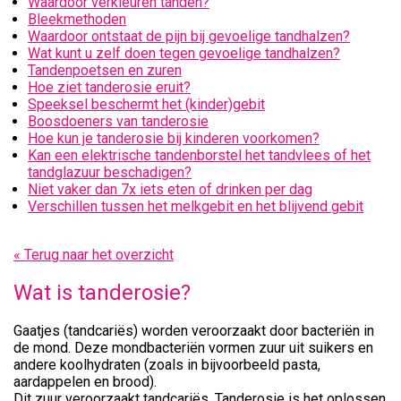
Waardoor verkleuren tanden?
Bleekmethoden
Waardoor ontstaat de pijn bij gevoelige tandhalzen?
Wat kunt u zelf doen tegen gevoelige tandhalzen?
Tandenpoetsen en zuren
Hoe ziet tanderosie eruit?
Speeksel beschermt het (kinder)gebit
Boosdoeners van tanderosie
Hoe kun je tanderosie bij kinderen voorkomen?
Kan een elektrische tandenborstel het tandvlees of het
tandglazuur beschadigen?
Niet vaker dan 7x iets eten of drinken per dag
Verschillen tussen het melkgebit en het blijvend gebit
« Terug naar het overzicht
Wat is tanderosie?
Gaatjes (tandcariës) worden veroorzaakt door bacteriën in
de mond. Deze mondbacteriën vormen zuur uit suikers en
andere koolhydraten (zoals in bijvoorbeeld pasta,
aardappelen en brood).
Dit zuur veroorzaakt tandcariës. Tanderosie is het oplossen