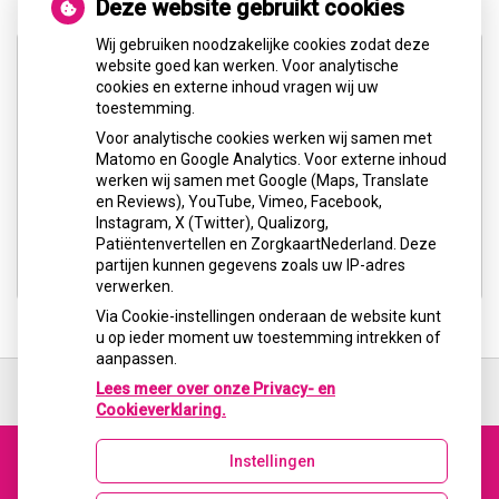
Deze website gebruikt cookies
Wij gebruiken noodzakelijke cookies zodat deze
website goed kan werken. Voor analytische
cookies en externe inhoud vragen wij uw
toestemming.
Voor analytische cookies werken wij samen met
U heeft geen toestemming gegeven voor
Matomo en Google Analytics. Voor externe inhoud
externe inhoud
die nodig is om dit te
werken wij samen met Google (Maps, Translate
zien.
en Reviews), YouTube, Vimeo, Facebook,
Instagram, X (Twitter), Qualizorg,
Cookie-instellingen wijzigen
Patiëntenvertellen en ZorgkaartNederland. Deze
partijen kunnen gegevens zoals uw IP-adres
verwerken.
Via Cookie-instellingen onderaan de website kunt
u op ieder moment uw toestemming intrekken of
aanpassen.
Ga
terug
Lees meer over onze Privacy- en
naar
Cookieverklaring.
de
bovenkant
Instellingen
van
Uw Zorg Online
|
Beheer
de