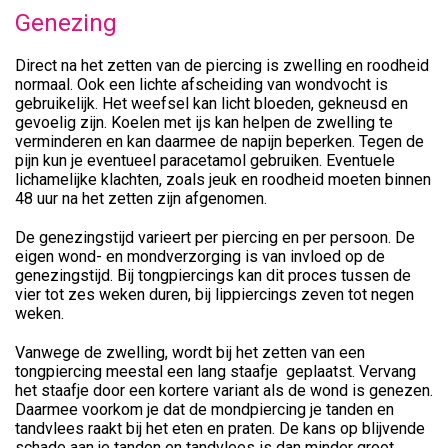
Genezing
Direct na het zetten van de piercing is zwelling en roodheid
normaal. Ook een lichte afscheiding van wondvocht is
gebruikelijk. Het weefsel kan licht bloeden, gekneusd en
gevoelig zijn. Koelen met ijs kan helpen de zwelling te
verminderen en kan daarmee de napijn beperken. Tegen de
pijn kun je eventueel paracetamol gebruiken. Eventuele
lichamelijke klachten, zoals jeuk en roodheid moeten binnen
48 uur na het zetten zijn afgenomen.
De genezingstijd varieert per piercing en per persoon. De
eigen wond- en mondverzorging is van invloed op de
genezingstijd. Bij tongpiercings kan dit proces tussen de
vier tot zes weken duren, bij lippiercings zeven tot negen
weken.
Vanwege de zwelling, wordt bij het zetten van een
tongpiercing meestal een lang staafje geplaatst. Vervang
het staafje door een kortere variant als de wond is genezen.
Daarmee voorkom je dat de mondpiercing je tanden en
tandvlees raakt bij het eten en praten. De kans op blijvende
schade aan je tanden en tandvlees is dan minder groot.