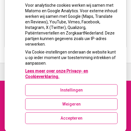
Voor analytische cookies werken wij samen met
U heeft geen toestemming gegeven voor
Matomo en Google Analytics. Voor externe inhoud
externe inhoud
die nodig is om dit te
werken wij samen met Google (Maps, Translate
zien.
en Reviews), YouTube, Vimeo, Facebook,
Instagram, X (Twitter), Qualizorg,
Cookie-instellingen wijzigen
Patiëntenvertellen en ZorgkaartNederland. Deze
partijen kunnen gegevens zoals uw IP-adres
verwerken.
Via Cookie-instellingen onderaan de website kunt
u op ieder moment uw toestemming intrekken of
aanpassen.
Ga
terug
Lees meer over onze Privacy- en
naar
Cookieverklaring.
de
bovenkant
Instellingen
van
Uw Zorg Online
|
Beheer
de
Bezoek
website
Weigeren
onze
facebook
Accepteren
pagina
Privacy verklaring
|
Cookie-instellingen
|
Voorwaarden