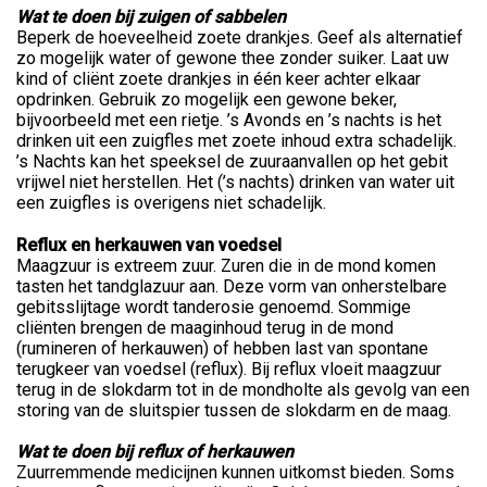
Wat te doen bij zuigen of sabbelen
Beperk de hoeveelheid zoete drankjes. Geef als alternatief
zo mogelijk water of gewone thee zonder suiker. Laat uw
kind of cliënt zoete drankjes in één keer achter elkaar
opdrinken. Gebruik zo mogelijk een gewone beker,
bijvoorbeeld met een rietje. ’s Avonds en ’s nachts is het
drinken uit een zuigfles met zoete inhoud extra schadelijk.
’s Nachts kan het speeksel de zuuraanvallen op het gebit
vrijwel niet herstellen. Het (’s nachts) drinken van water uit
een zuigfles is overigens niet schadelijk.
Reflux en herkauwen van voedsel
Maagzuur is extreem zuur. Zuren die in de mond komen
tasten het tandglazuur aan. Deze vorm van onherstelbare
gebitsslijtage wordt tanderosie genoemd. Sommige
cliënten brengen de maaginhoud terug in de mond
(rumineren of herkauwen) of hebben last van spontane
terugkeer van voedsel (reflux). Bij reflux vloeit maagzuur
terug in de slokdarm tot in de mondholte als gevolg van een
storing van de sluitspier tussen de slokdarm en de maag.
Wat te doen bij reflux of herkauwen
Zuurremmende medicijnen kunnen uitkomst bieden. Soms