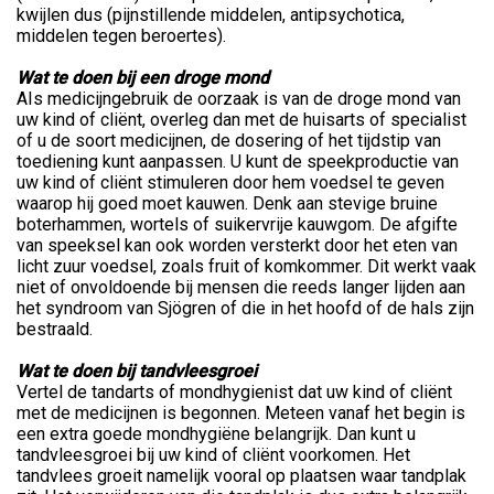
kwijlen dus (pijnstillende middelen, antipsychotica,
middelen tegen beroertes).
Wat te doen bij een droge mond
AIs medicijngebruik de oorzaak is van de droge mond van
uw kind of cliënt, overleg dan met de huisarts of specialist
of u de soort medicijnen, de dosering of het tijdstip van
toediening kunt aanpassen. U kunt de speekproductie van
uw kind of cliënt stimuleren door hem voedsel te geven
waarop hij goed moet kauwen. Denk aan stevige bruine
boterhammen, wortels of suikervrije kauwgom. De afgifte
van speeksel kan ook worden versterkt door het eten van
licht zuur voedsel, zoals fruit of komkommer. Dit werkt vaak
niet of onvoldoende bij mensen die reeds langer lijden aan
het syndroom van Sjögren of die in het hoofd of de hals zijn
bestraald.
Wat te doen bij tandvleesgroei
Vertel de tandarts of mondhygienist dat uw kind of cliënt
met de medicijnen is begonnen. Meteen vanaf het begin is
een extra goede mondhygiëne belangrijk. Dan kunt u
tandvleesgroei bij uw kind of cliënt voorkomen. Het
tandvlees groeit namelijk vooral op plaatsen waar tandplak