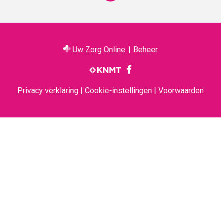
terug
naar
de
bovenkant
van
Uw Zorg Online
|
Beheer
de
Bezoek
website
onze
facebook
pagina
Privacy verklaring
|
Cookie-instellingen
|
Voorwaarden