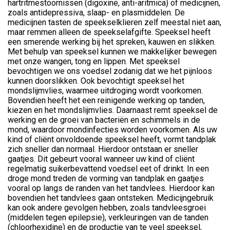
hartritmestoornissen (digoxine, anti-aritmica) of medicijnen,
zoals antidepressiva, slaap- en plasmiddelen. De
medicijnen tasten de speekselklieren zelf meestal niet aan,
maar remmen alleen de speekselafgifte. Speeksel heeft
een smerende werking bij het spreken, kauwen en slikken.
Met behulp van speeksel kunnen we makkelijker bewegen
met onze wangen, tong en lippen. Met speeksel
bevochtigen we ons voedsel zodanig dat we het pijnloos
kunnen doorslikken. Ook bevochtigt speeksel het
mondslijmvlies, waarmee uitdroging wordt voorkomen.
Bovendien heeft het een reinigende werking op tanden,
kiezen en het mondslijmvlies. Daarnaast remt speeksel de
werking en de groei van bacteriën en schimmels in de
mond, waardoor mondinfecties worden voorkomen. Als uw
kind of cliënt onvoldoende speeksel heeft, vormt tandplak
zich sneller dan normaal. Hierdoor ontstaan er sneller
gaatjes. Dit gebeurt vooral wanneer uw kind of cliënt
regelmatig suikerbevattend voedsel eet of drinkt. In een
droge mond treden de vorming van tandplak en gaatjes
vooral op langs de randen van het tandvlees. Hierdoor kan
bovendien het tandvlees gaan ontsteken. Medicijngebruik
kan ook andere gevolgen hebben, zoals tandvleesgroei
(middelen tegen epilepsie), verkleuringen van de tanden
(chloorhexidine) en de productie van te veel speeksel,