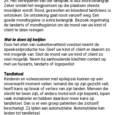
zit. Het verwijderen van die tandplak is dus extra belangrijk.
Zeker omdat het wegpoetsen op die plaatsen steeds
moeilijker wordt. Rood, gezwollen en bloedend tandvlees is
ontstoken. De ontsteking gaat nooit vanzelf weg. Een
goede mondhygiëne is extra belangrijk. Bezoek regelmatig
de tandarts of mondhygiënist om de mond van uw kind of
cliënt te laten reinigen.
Wat te doen bij kwijlen
Door het eten van suikerbevattend voedsel neemt de
speekselproductie toe. Geef uw kind of cliënt er daarom zo
min mogelijk van. Sluit de mond van uw kind of cliënt zo
veel mogelijk. Neem bij aanhoudende klachten contact op
met uw huisarts, tandarts of logopedist.
Tandletsel
Kinderen en volwassenen met epilepsie kunnen op een
onverwacht moment vallen. Iemand die op zijn gezicht valt,
heeft kans op breuk of verlies van zijn tanden. Mensen die
slecht ter been zijn, of anders motorisch zijn beperkt, lopen
vaak instabieler en hebben daardoor meer kans op
tandletsel. Dan is er een groep patiënten die zichzelf
beschadigt. Zij lijden aan automutilatie. Automutilatie kan
leiden tot tandletsel.