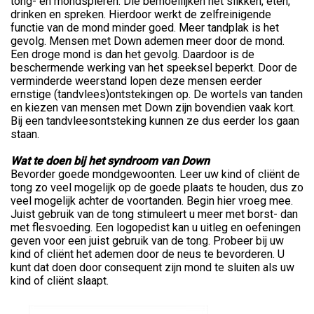
tong- en mondspieren. Die bemoeilijken het slikken, eten,
drinken en spreken. Hierdoor werkt de zelfreinigende
functie van de mond minder goed. Meer tandplak is het
gevolg. Mensen met Down ademen meer door de mond.
Een droge mond is dan het gevolg. Daardoor is de
beschermende werking van het speeksel beperkt. Door de
verminderde weerstand lopen deze mensen eerder
ernstige (tandvlees)ontstekingen op. De wortels van tanden
en kiezen van mensen met Down zijn bovendien vaak kort.
Bij een tandvleesontsteking kunnen ze dus eerder los gaan
staan.
Wat te doen bij het syndroom van Down
Bevorder goede mondgewoonten. Leer uw kind of cliënt de
tong zo veel mogelijk op de goede plaats te houden, dus zo
veel mogelijk achter de voortanden. Begin hier vroeg mee.
Juist gebruik van de tong stimuleert u meer met borst- dan
met flesvoeding. Een logopedist kan u uitleg en oefeningen
geven voor een juist gebruik van de tong. Probeer bij uw
kind of cliënt het ademen door de neus te bevorderen. U
kunt dat doen door consequent zijn mond te sluiten als uw
kind of cliënt slaapt.