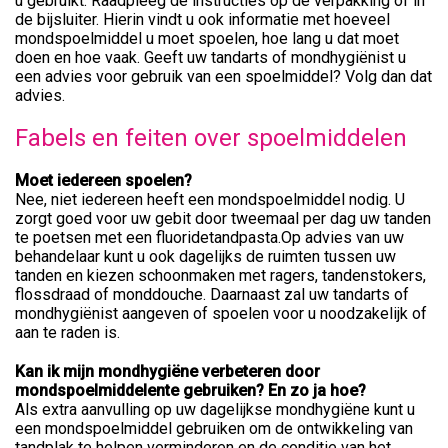
u gebruikt. Raadpleeg de instructies op de verpakking of in
de bijsluiter. Hierin vindt u ook informatie met hoeveel
mondspoelmiddel u moet spoelen, hoe lang u dat moet
doen en hoe vaak. Geeft uw tandarts of mondhygiënist u
een advies voor gebruik van een spoelmiddel? Volg dan dat
advies.
Fabels en feiten over spoelmiddelen
Moet iedereen spoelen?
Nee, niet iedereen heeft een mondspoelmiddel nodig. U
zorgt goed voor uw gebit door tweemaal per dag uw tanden
te poetsen met een fluoridetandpasta.Op advies van uw
behandelaar kunt u ook dagelijks de ruimten tussen uw
tanden en kiezen schoonmaken met ragers, tandenstokers,
flossdraad of monddouche. Daarnaast zal uw tandarts of
mondhygiënist aangeven of spoelen voor u noodzakelijk of
aan te raden is.
Kan ik mijn mondhygiëne verbeteren door
mondspoelmiddelente gebruiken? En zo ja hoe?
Als extra aanvulling op uw dagelijkse mondhygiëne kunt u
een mondspoelmiddel gebruiken om de ontwikkeling van
tandplak te helpen verminderen en de conditie van het