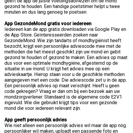
geeft de app de juiste voedingsadviezen om de mond
gezond te houden. Een handige poetstimer helpt u twee
minuten en dus lang genoeg te poetsen.
App GezondeMond gratis voor iedereen
Iedereen kan de app gratis downloaden via Google Play en
de App Store. Geïnteresseerden zoeken naar
GezondeMond. Wie zijn tandarts of mondhygiënist heeft
bezocht, krijgt een persoonlijke adviescode mee met de
methoden die het meest geschikt zijn uw mond en gebit
gezond te houden of gezond te maken. Een advies op maat
dus voor een optimale mondhygiëne, afgestemd op de
situatie in uw mond. U krijgt het advies mee op een
advieskaartje. Hierop staan voor u de geschikte methoden
aangegeven met een code. Die adviescode zet u in de app.
Een persoonlijk advies op maat verschijnt. Heeft u geen
code gekregen? Vraag er dan om bij een bezoek aan uw
mondzorgverlener. Standaard is de algemene code E2V1
ingevuld. Wie die gebruikt krijgt tips voor een gezonde
mond die voor iedereen relevant zijn.
App geeft persoonlijk advies
Wie niet alleen een persoonlijk advies wil maar de app nóg
persoonlijker wil maken, uploadt een passende foto en