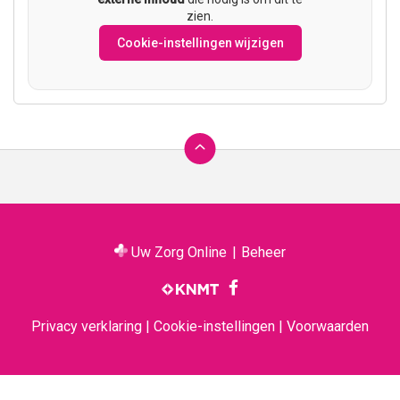
zien.
Cookie-instellingen wijzigen
Ga
terug
naar
de
bovenkant
van
Uw Zorg Online
|
Beheer
de
Bezoek
website
onze
facebook
pagina
Privacy verklaring
|
Cookie-instellingen
|
Voorwaarden