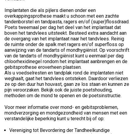
Implantaten die als pijlers dienen onder een
overkappingsprothese maakt u schoon met een zachte
tandenborstel en tandpasta, ragers en/of (super)flossdraad.
Poets tweemaal per dag het deel van het implantaat dat
boven het tandvlees uitsteekt. Besteed extra aandacht aan
de overgang van het implantaat naar het tandvlees. Reinig
de ruimte onder de spalk met ragers en/of superfloss op
aanwijzing van de tandarts of mondhygiënist. Op voorschrift
van de tandarts of mondhygiënist kunt u eenmaal per dag
chloorhexidinegel rondom het implantaat aanbrengen en de
gebitsprothese eroverheen plaatsen.
Als u voedselresten en tandplak rond de implantaten niet
weghaalt, gaat het tandvlees ontsteken. Daardoor verliezen
ze op den duur hun houvast, gaan ze los staan en kunnen ze
pijn veroorzaken. Bekijk ook de juiste poetshouding,
methoden om de mond te openen en de poetsinstructie.
Voor meer informatie over mond- en gebitsproblemen,
mondverzorging en mondgezondheid van mensen met een
verstandelijke beperking kunt u terecht bij of op:
Vereniging tot Bevordering der Tandheelkundige