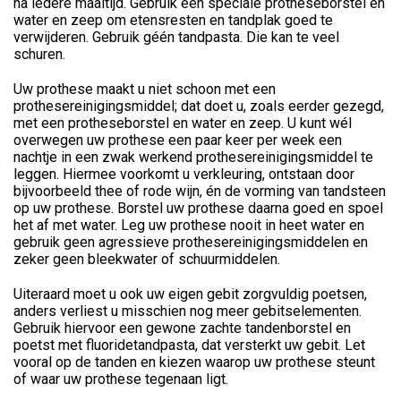
na iedere maaltijd. Gebruik een speciale protheseborstel en
water en zeep om etensresten en tandplak goed te
verwijderen. Gebruik géén tandpasta. Die kan te veel
schuren.
Uw prothese maakt u niet schoon met een
prothesereinigingsmiddel; dat doet u, zoals eerder gezegd,
met een protheseborstel en water en zeep. U kunt wél
overwegen uw prothese een paar keer per week een
nachtje in een zwak werkend prothesereinigingsmiddel te
leggen. Hiermee voorkomt u verkleuring, ontstaan door
bijvoorbeeld thee of rode wijn, én de vorming van tandsteen
op uw prothese. Borstel uw prothese daarna goed en spoel
het af met water. Leg uw prothese nooit in heet water en
gebruik geen agressieve prothesereinigingsmiddelen en
zeker geen bleekwater of schuurmiddelen.
Uiteraard moet u ook uw eigen gebit zorgvuldig poetsen,
anders verliest u misschien nog meer gebitselementen.
Gebruik hiervoor een gewone zachte tandenborstel en
poetst met fluoridetandpasta, dat versterkt uw gebit. Let
vooral op de tanden en kiezen waarop uw prothese steunt
of waar uw prothese tegenaan ligt.