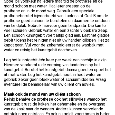
Spoel bij voorkeur na iedere maaltijd de prothese en de
mond schoon met water. Haal etensresten op de
prothese en in de mond weg. Gebruik een speciale
protheseborstel bijvoorbeeld van Lactona of Oral-B om de
prothese goed schoon te borstelen en daarmee te ontdoen
van tandplak. Gebruik hiervoor géén tandpasta. Die kan te
veel schuren. Gebruik water en een zachte vloeibare zeep.
Een schoon kunstgebit voelt altijd glad aan. Laat het gladde
gebit tijdens het reinigen niet uit uw handen glippen. Het zal
kapot gaan. Vul voor de zekerheid eerst de wasbak met
water en reinig het kunstgebit daarboven.
Leg het kunstgebit één keer per week een nachtje in azijn.
Hiermee voorkomt u de vorming van tandsteen op het
kunstgebit. Borstel het kunstgebit daarna goed en spoel het
af met water. Leg het kunstgebit nooit in heet water en
gebruik zeker geen bleekwater of schuurmiddelen. Vraag
eventueel de behandelaar van uw cliënt om advies.
Maak ook de mond van uw cliënt schoon
Reinig behalve de prothese ook het slijmvlies waarop het
kunstgebit rust: de kaken, het gehemelte en de overgang
van de kaak naar de wangen. Anders kunnen vervelende
ontstekingen ontstaan. En ook nu geldt: voorkómen is beter