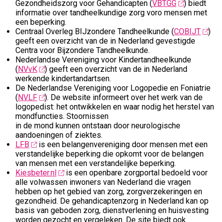
Gezondheidszorg voor Gehandicapten (
VBTGG
) biedt
informatie over tandheelkundige zorg voro mensen met
een beperking.
Centraal Overleg BIJzondere Tandheelkunde (
COBIJT
)
geeft een overzicht van de in Nederland gevestigde
Centra voor Bijzondere Tandheelkunde.
Nederlandse Vereniging voor Kindertandheelkunde
(
NVvK
) geeft een overzicht van de in Nederland
werkende kindertandartsen.
De Nederlandse Vereniging voor Logopedie en Foniatrie
(
NVLF
). De website informeert over het werk van de
logopedist: het ontwikkelen en waar nodig het herstel van
mondfuncties. Stoornissen
in de mond kunnen ontstaan door neurologische
aandoeningen of ziektes.
LFB
is een belangenvereniging door mensen met een
verstandelijke beperking die opkomt voor de belangen
van mensen met een verstandelijke beperking.
Kiesbeter.nl
is een openbare zorgportal bedoeld voor
alle volwassen inwoners van Nederland die vragen
hebben op het gebied van zorg, zorgverzekeringen en
gezondheid. De gehandicaptenzorg in Nederland kan op
basis van geboden zorg, dienstverlening en huisvesting
worden gezocht en vergeleken. De site biedt ook