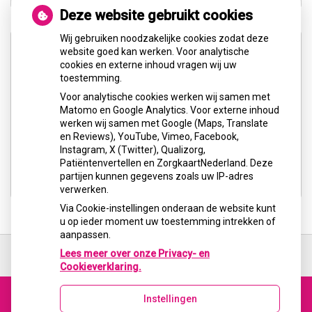
Deze website gebruikt cookies
Wij gebruiken noodzakelijke cookies zodat deze
website goed kan werken. Voor analytische
cookies en externe inhoud vragen wij uw
toestemming.
Voor analytische cookies werken wij samen met
U heeft geen toestemming gegeven voor
Matomo en Google Analytics. Voor externe inhoud
externe inhoud
die nodig is om dit te
werken wij samen met Google (Maps, Translate
zien.
en Reviews), YouTube, Vimeo, Facebook,
Instagram, X (Twitter), Qualizorg,
Cookie-instellingen wijzigen
Patiëntenvertellen en ZorgkaartNederland. Deze
partijen kunnen gegevens zoals uw IP-adres
verwerken.
Via Cookie-instellingen onderaan de website kunt
u op ieder moment uw toestemming intrekken of
aanpassen.
Ga
terug
Lees meer over onze Privacy- en
naar
Cookieverklaring.
de
bovenkant
Instellingen
van