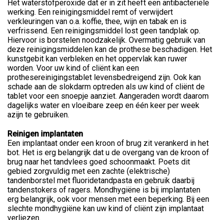
Het waterstofperoxide dat er in zit heeft een antibacteriële
werking. Een reinigingsmiddel remt of verwijdert
verkleuringen van o.a. koffie, thee, wijn en tabak en is
verfrissend. Een reinigingsmiddel lost geen tandplak op.
Hiervoor is borstelen noodzakelijk. Overmatig gebruik van
deze reinigingsmiddelen kan de prothese beschadigen. Het
kunstgebit kan verbleken en het oppervlak kan ruwer
worden. Voor uw kind of cliënt kan een
prothesereinigingstablet levensbedreigend zijn. Ook kan
schade aan de slokdarm optreden als uw kind of cliënt de
tablet voor een snoepje aanziet. Aangeraden wordt daarom
dagelijks water en vloeibare zeep en één keer per week
azijn te gebruiken.
Reinigen implantaten
Een implantaat onder een kroon of brug zit verankerd in het
bot. Het is erg belangrijk dat u de overgang van de kroon of
brug naar het tandvlees goed schoonmaakt. Poets dit
gebied zorgvuldig met een zachte (elektrische)
tandenborstel met fluoridetandpasta en gebruik daarbij
tandenstokers of ragers. Mondhygiëne is bij implantaten
erg belangrijk, ook voor mensen met een beperking. Bij een
slechte mondhygiëne kan uw kind of cliënt zijn implantaat
verliezen.