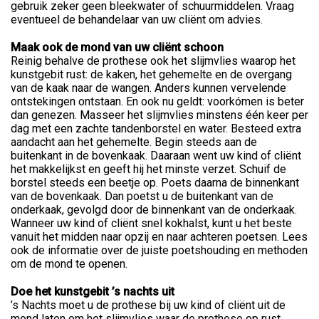
gebruik zeker geen bleekwater of schuurmiddelen. Vraag
eventueel de behandelaar van uw cliënt om advies.
Maak ook de mond van uw cliënt schoon
Reinig behalve de prothese ook het slijmvlies waarop het
kunstgebit rust: de kaken, het gehemelte en de overgang
van de kaak naar de wangen. Anders kunnen vervelende
ontstekingen ontstaan. En ook nu geldt: voorkómen is beter
dan genezen. Masseer het slijmvlies minstens één keer per
dag met een zachte tandenborstel en water. Besteed extra
aandacht aan het gehemelte. Begin steeds aan de
buitenkant in de bovenkaak. Daaraan went uw kind of cliënt
het makkelijkst en geeft hij het minste verzet. Schuif de
borstel steeds een beetje op. Poets daarna de binnenkant
van de bovenkaak. Dan poetst u de buitenkant van de
onderkaak, gevolgd door de binnenkant van de onderkaak.
Wanneer uw kind of cliënt snel kokhalst, kunt u het beste
vanuit het midden naar opzij en naar achteren poetsen. Lees
ook de informatie over de juiste poetshouding en methoden
om de mond te openen.
Doe het kunstgebit ’s nachts uit
’s Nachts moet u de prothese bij uw kind of cliënt uit de
mond laten om het slijmvlies waar de prothese op rust