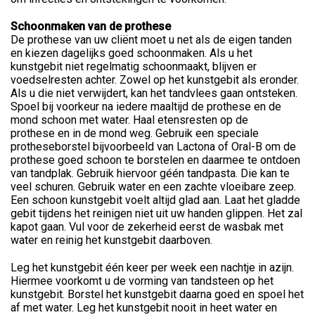
Schoonmaken van de prothese
De prothese van uw cliënt moet u net als de eigen tanden
en kiezen dagelijks goed schoonmaken. Als u het
kunstgebit niet regelmatig schoonmaakt, blijven er
voedselresten achter. Zowel op het kunstgebit als eronder.
Als u die niet verwijdert, kan het tandvlees gaan ontsteken.
Spoel bij voorkeur na iedere maaltijd de prothese en de
mond schoon met water. Haal etensresten op de
prothese en in de mond weg. Gebruik een speciale
protheseborstel bijvoorbeeld van Lactona of Oral-B om de
prothese goed schoon te borstelen en daarmee te ontdoen
van tandplak. Gebruik hiervoor géén tandpasta. Die kan te
veel schuren. Gebruik water en een zachte vloeibare zeep.
Een schoon kunstgebit voelt altijd glad aan. Laat het gladde
gebit tijdens het reinigen niet uit uw handen glippen. Het zal
kapot gaan. Vul voor de zekerheid eerst de wasbak met
water en reinig het kunstgebit daarboven.
Leg het kunstgebit één keer per week een nachtje in azijn.
Hiermee voorkomt u de vorming van tandsteen op het
kunstgebit. Borstel het kunstgebit daarna goed en spoel het
af met water. Leg het kunstgebit nooit in heet water en