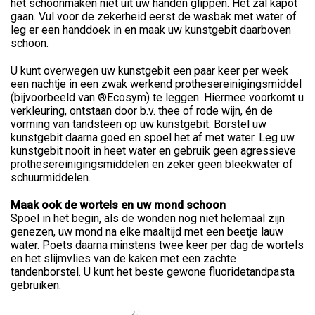
het schoonmaken niet uit uw handen glippen. Het zal kapot
gaan. Vul voor de zekerheid eerst de wasbak met water of
leg er een handdoek in en maak uw kunstgebit daarboven
schoon.
U kunt overwegen uw kunstgebit een paar keer per week
een nachtje in een zwak werkend prothesereinigingsmiddel
(bijvoorbeeld van ®Ecosym) te leggen. Hiermee voorkomt u
verkleuring, ontstaan door b.v. thee of rode wijn, én de
vorming van tandsteen op uw kunstgebit. Borstel uw
kunstgebit daarna goed en spoel het af met water. Leg uw
kunstgebit nooit in heet water en gebruik geen agressieve
prothesereinigingsmiddelen en zeker geen bleekwater of
schuurmiddelen.
Maak ook de wortels en uw mond schoon
Spoel in het begin, als de wonden nog niet helemaal zijn
genezen, uw mond na elke maaltijd met een beetje lauw
water. Poets daarna minstens twee keer per dag de wortels
en het slijmvlies van de kaken met een zachte
tandenborstel. U kunt het beste gewone fluoridetandpasta
gebruiken.