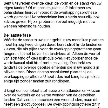
Bent u tevreden over de kleur, de vorm en de stand van uw
eigen tanden? Of misschien juist niet? Informeer uw
behandelaar hierover vóórdat de overkappingsprothese
wordt gemaakt. Uw behandelaar kan u hierin natuurlijk ook
advies geven. Hij zal proberen zoveel mogelijk met uw
wensen rekening te houden.
De laatste fase
Vóórdat de tandarts uw kunstgebit in uw mond kan plaatsen,
moet hij nog twee dingen doen. Eerst slijpt hij de tanden en
kiezen, die als pijlers voor de overkappingsprothese gaan
fungeren, tot net boven het tandvlees af. Alleen de wortel
van zo’n tand of kies blijft dus over. Het voorbehandelde
wortelkanaal sluit hij af met een vulling. Dan trekt uw
tandarts de overige gebitselementen die in uw mond zijn
blijven staan. Direct daarop aansluitend plaatst hij de
overkappingsprothese. U hoeft dus niet bang te zijn dat u
enige tijd zonder tanden zult rondlopen.
U krijgt een compleet stel nieuwe kunsttanden en -kiezen
over de wortels en de verse wonden van de getrokken
tanden. Dat vindt u misschien een vreemd idee, maar dit
heeft een groot voordeel. De overkappingsprothese zit in