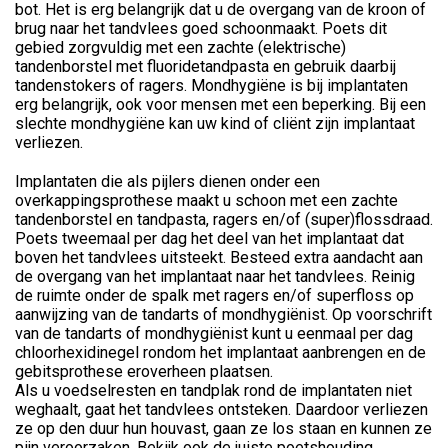
bot. Het is erg belangrijk dat u de overgang van de kroon of
brug naar het tandvlees goed schoonmaakt. Poets dit
gebied zorgvuldig met een zachte (elektrische)
tandenborstel met fluoridetandpasta en gebruik daarbij
tandenstokers of ragers. Mondhygiëne is bij implantaten
erg belangrijk, ook voor mensen met een beperking. Bij een
slechte mondhygiëne kan uw kind of cliënt zijn implantaat
verliezen.
Implantaten die als pijlers dienen onder een
overkappingsprothese maakt u schoon met een zachte
tandenborstel en tandpasta, ragers en/of (super)flossdraad.
Poets tweemaal per dag het deel van het implantaat dat
boven het tandvlees uitsteekt. Besteed extra aandacht aan
de overgang van het implantaat naar het tandvlees. Reinig
de ruimte onder de spalk met ragers en/of superfloss op
aanwijzing van de tandarts of mondhygiënist. Op voorschrift
van de tandarts of mondhygiënist kunt u eenmaal per dag
chloorhexidinegel rondom het implantaat aanbrengen en de
gebitsprothese eroverheen plaatsen.
Als u voedselresten en tandplak rond de implantaten niet
weghaalt, gaat het tandvlees ontsteken. Daardoor verliezen
ze op den duur hun houvast, gaan ze los staan en kunnen ze
pijn veroorzaken. Bekijk ook de juiste poetshouding,