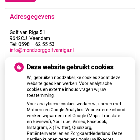
Adresgegevens
Golf van Riga 51
9642CJ Veendam
Tel: 0598 – 62 55 53
info@mondzorggolfvanriga.nl
Deze website gebruikt cookies
Wij gebruiken noodzakelijke cookies zodat deze
website goed kan werken. Voor analytische
cookies en externe inhoud vragen wij uw
toestemming.
Voor analytische cookies werken wij samen met
U heeft geen toestemming gegeven voor
Matomo en Google Analytics. Voor externe inhoud
externe inhoud
die nodig is om dit te
werken wij samen met Google (Maps, Translate
zien.
en Reviews), YouTube, Vimeo, Facebook,
Instagram, X (Twitter), Qualizorg,
Cookie-instellingen wijzigen
Patiëntenvertellen en ZorgkaartNederland. Deze
partijen kunnen gegevens zoals uw IP-adres