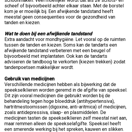
schoonmaken. Veel moeilijker wordt dat als ze schots- en
scheef of bijvoorbeeld achter elkaar staan. Met de borstel
kom je er moeilijk bij. Een afwijkende tandstand heeft
meestal geen consequenties voor de gezondheid van
tanden en kiezen.
Wat te doen bij een afwijkende tandstand
Extra aandacht voor mondhygiëne. Let vooral op de ruimten
tussen de tanden en kiezen. Soms kan de tandarts een
afwijkende tandstand verbeteren met een beugel of
bijvoorbeeld met implantaten. Ook kan de tandarts
adviseren de tandboog te verkorten (kiezen trekken) zodat
tandenpoetsen makkelijker wordt.
Gebruik van medicijnen
Verschillende medicijnen hebben als bijwerking dat de
speekselklieren worden geremd in de afgifte van speeksel.
Dit zijn vooral medicijnen die gebruikt worden bij de
behandeling tegen hoge bloeddruk (antihypertensiva),
hartritmestoornissen (digoxine, anti-aritmica) of medicijnen,
zoals antidepressiva, slaap- en plasmiddelen. De
medicijnen tasten de speekselklieren zelf meestal niet aan,
maar remmen alleen de speekselafgifte. Speeksel heeft
een smerende werking bij het spreken, kauwen en slikken.