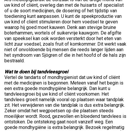
uw kind of cliënt, overleg dan met de huisarts of specialist
of u de soort medicijnen, de dosering of het tijdstip van
toediening kunt aanpassen. U kunt de speekproductie van
uw kind of cliënt stimuleren door hem voedsel te geven
waarop hij goed moet kauwen. Denk aan stevige bruine
boterhammen, wortels of suikervrije kauwgom. De afgifte
van speeksel kan ook worden versterkt door het eten van
licht zuur voedsel, zoals fruit of komkommer. Dit werkt vaak
niet of onvoldoende bij mensen die reeds langer lijden aan
het syndroom van Sjögren of die in het hoofd of de hals zijn
bestraald.
Wat te doen bij tandvleesgroei
Vertel de tandarts of mondhygienist dat uw kind of cliënt
met de medicijnen is begonnen. Meteen vanaf het begin is
een extra goede mondhygiëne belangrijk. Dan kunt u
tandvleesgroei bij uw kind of cliënt voorkomen. Het
tandvlees groeit namelijk vooral op plaatsen waar tandplak
zit. Het verwijderen van die tandplak is dus extra belangrijk.
Zeker omdat het wegpoetsen op die plaatsen steeds
moeilijker wordt. Rood, gezwollen en bloedend tandvlees is
ontstoken. De ontsteking gaat nooit vanzelf weg. Een
goede mondhygiëne is extra belangrijk. Bezoek regelmatig