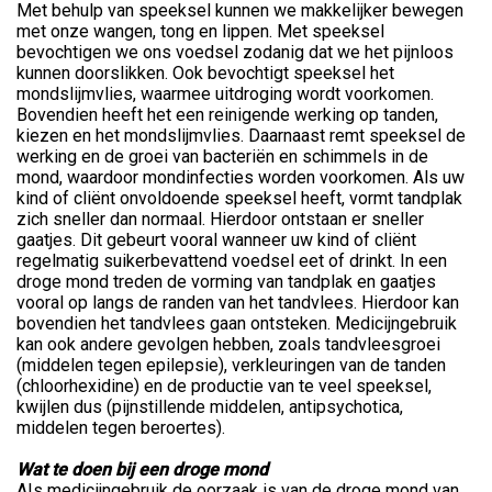
Met behulp van speeksel kunnen we makkelijker bewegen
met onze wangen, tong en lippen. Met speeksel
bevochtigen we ons voedsel zodanig dat we het pijnloos
kunnen doorslikken. Ook bevochtigt speeksel het
mondslijmvlies, waarmee uitdroging wordt voorkomen.
Bovendien heeft het een reinigende werking op tanden,
kiezen en het mondslijmvlies. Daarnaast remt speeksel de
werking en de groei van bacteriën en schimmels in de
mond, waardoor mondinfecties worden voorkomen. Als uw
kind of cliënt onvoldoende speeksel heeft, vormt tandplak
zich sneller dan normaal. Hierdoor ontstaan er sneller
gaatjes. Dit gebeurt vooral wanneer uw kind of cliënt
regelmatig suikerbevattend voedsel eet of drinkt. In een
droge mond treden de vorming van tandplak en gaatjes
vooral op langs de randen van het tandvlees. Hierdoor kan
bovendien het tandvlees gaan ontsteken. Medicijngebruik
kan ook andere gevolgen hebben, zoals tandvleesgroei
(middelen tegen epilepsie), verkleuringen van de tanden
(chloorhexidine) en de productie van te veel speeksel,
kwijlen dus (pijnstillende middelen, antipsychotica,
middelen tegen beroertes).
Wat te doen bij een droge mond
AIs medicijngebruik de oorzaak is van de droge mond van