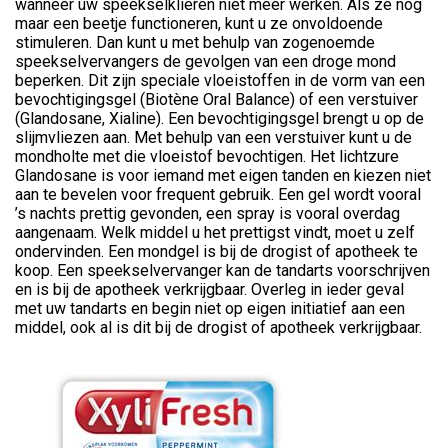
wanneer uw speekselklieren niet meer werken. Als ze nog
maar een beetje functioneren, kunt u ze onvoldoende
stimuleren. Dan kunt u met behulp van zogenoemde
speekselvervangers de gevolgen van een droge mond
beperken. Dit zijn speciale vloeistoffen in de vorm van een
bevochtigingsgel (Biotène Oral Balance) of een verstuiver
(Glandosane, Xialine). Een bevochtigingsgel brengt u op de
slijmvliezen aan. Met behulp van een verstuiver kunt u de
mondholte met die vloeistof bevochtigen. Het lichtzure
Glandosane is voor iemand met eigen tanden en kiezen niet
aan te bevelen voor frequent gebruik. Een gel wordt vooral
’s nachts prettig gevonden, een spray is vooral overdag
aangenaam. Welk middel u het prettigst vindt, moet u zelf
ondervinden. Een mondgel is bij de drogist of apotheek te
koop. Een speekselvervanger kan de tandarts voorschrijven
en is bij de apotheek verkrijgbaar. Overleg in ieder geval
met uw tandarts en begin niet op eigen initiatief aan een
middel, ook al is dit bij de drogist of apotheek verkrijgbaar.