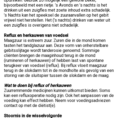
opdrinken. Gebruik zo mogelijk een gewone beker,
bijvoorbeeld met een rietje. ’s Avonds en ’s nachts is het
drinken uit een zuigfles met zoete inhoud extra schadelijk.
’s Nachts kan het speeksel de zuuraanvallen op het gebit
vrijwel niet herstellen. Het (’s nachts) drinken van water uit
een zuigfles is overigens niet schadelijk.
Reflux en herkauwen van voedsel
Maagzuur is extreem zuur. Zuren die in de mond komen
tasten het tandglazuur aan. Deze vorm van onherstelbare
gebitsslijtage wordt tanderosie genoemd. Sommige
cliënten brengen de maaginhoud terug in de mond
(rumineren of herkauwen) of hebben last van spontane
terugkeer van voedsel (reflux). Bij reflux vloeit maagzuur
terug in de slokdarm tot in de mondholte als gevolg van een
storing van de sluitspier tussen de slokdarm en de maag.
Wat te doen bij reflux of herkauwen
Zuurremmende medicijnen kunnen uitkomst bieden. Soms
kan een refluxoperatie nodig zijn. Ook het aanpassen van de
voeding kan effect hebben. Neem voor voedingsadviezen
contact op met de diëtist(e).
Stoornis in de wisselvolgorde