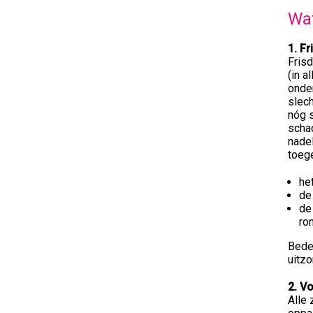
Wat
1. F
Frisd
(in a
onder
slech
nóg s
schad
nadel
toege
he
de
de
ro
Beden
uitzo
2. V
Alle 