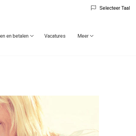
Selecteer Taal
ven en betalen
Vacatures
Meer
ulieren
Tarieven
Meer
en
submenu
betalen
submenu