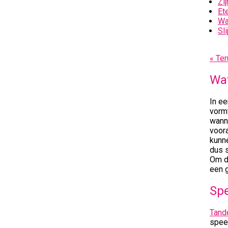
Zi
Et
Wa
Sl
« Ter
Wat
In e
vormt
wann
voora
kunn
dus s
Om d
een g
Spe
Tand
spee