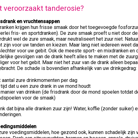
 veroorzaakt tanderosie?
risdrank en vruchtensappen
ranken krijgen hun frisse smaak door het toegevoegde fosforzuur 
llerlei fris- en sportdranken). De zure smaak proeft u niet door 
drukt wel de zure smaak, maar neutraliseert het zuur niet. Natuu
t zijn voor uw tanden en kiezen. Maar lang niet iedereen weet da
lechter voor uw gebit. Ook de meeste sport- en mixdranken en d
elijke gevolgen van de drank heeft alles te maken met de zuurg
iger voor het gebit. Maar niet het zuur van de drank alleen bepaa
bracht. De schade is bovendien afhankelijk van uw drinkgedrag:
t aantal zure drinkmomenten per dag
 tijd dat u een zure drank in uw mond houdt
 manier van drinken (de frisdrank door de mond spoelen totdat de
ndspoelen voor de smaak)
k dat bijna alle dranken zuur zijn! Water, koffie (zonder suiker)
nderingen.
oedingsmiddelen
zure voedingsmiddelen, hoe gezond ook, kunnen schadelijk zijn vo