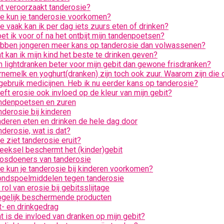
t veroorzaakt tanderosie?
e kun je tanderosie voorkomen?
e vaak kan ik per dag iets zuurs eten of drinken?
et ik voor of na het ontbijt mijn tandenpoetsen?
bben jongeren meer kans op tanderosie dan volwassenen?
t kan ik mijn kind het beste te drinken geven?
jn lightdranken beter voor mijn gebit dan gewone frisdranken?
rnemelk en yoghurt(dranken) zijn toch ook zuur. Waarom zijn die d
 gebruik medicijnen. Heb ik nu eerder kans op tanderosie?
eft erosie ook invloed op de kleur van mijn gebit?
ndenpoetsen en zuren
nderosie bij kinderen
nderen eten en drinken de hele dag door
nderosie, wat is dat?
e ziet tanderosie eruit?
eeksel beschermt het (kinder)gebit
osdoeners van tanderosie
e kun je tanderosie bij kinderen voorkomen?
ndspoelmiddelen tegen tanderosie
rol van erosie bij gebitsslijtage
gelijk beschermende producten
t- en drinkgedrag
t is de invloed van dranken op mijn gebit?