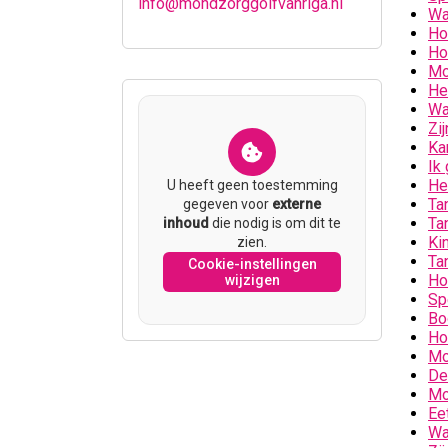
info@mondzorggolfvanriga.nl
Wa
Ho
Ho
Mo
He
Wa
Zi
Ka
Ik
He
U heeft geen toestemming
Ta
gegeven voor
externe
Ta
inhoud
die nodig is om dit te
Ki
zien.
Ta
Cookie-instellingen
Ho
wijzigen
Sp
Bo
Ho
Mo
De 
Mo
Ee
Wa