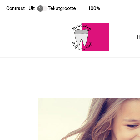
Tekst
Tekst
Contrast
Tekstgrootte
100%
Uit
verkleinen
vergroten
met
met
10%
10%
Hoo