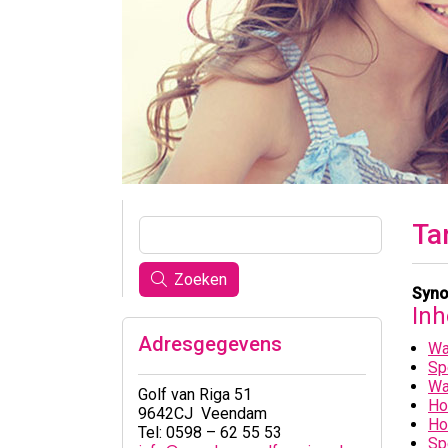
Ta
Zoeken
Syno
In
Adresgegevens
Wa
Sp
Wa
Golf van Riga 51
Ho
9642CJ Veendam
Ho
Tel: 0598 – 62 55 53
Sp