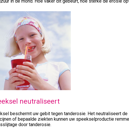
uur in de mond. Hoe vaker dit gebeurt, hoe sterke de erosie op
eksel neutraliseert
ksel beschermt uw gebit tegen tanderosie. Het neutraliseert de
cijnen of bepaalde ziekten kunnen uw speekselproductie remmen.
sslijtage door tanderosie.