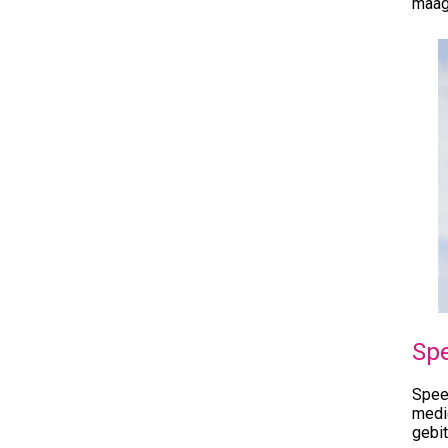
maagz
Spe
Spee
medi
gebit