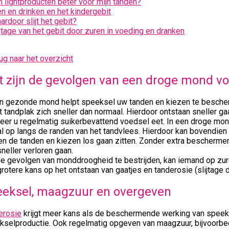
jn lightproducten beter voor mijn tanden?
en en drinken en het kindergebit
ardoor slijt het gebit?
ijtage van het gebit door zuren in voeding en dranken
ug naar het overzicht
 zijn de gevolgen van een droge mond vo
en gezonde mond helpt speeksel uw tanden en kiezen te besche
 tandplak zich sneller dan normaal. Hierdoor ontstaan sneller ga
eer u regelmatig suikerbevattend voedsel eet. In een droge mon
l op langs de randen van het tandvlees. Hierdoor kan bovendien
en de tanden en kiezen los gaan zitten. Zonder extra bescherm
neller verloren gaan.
e gevolgen van monddroogheid te bestrijden, kan iemand op zure
rotere kans op het ontstaan van gaatjes en tanderosie (slijtage d
eksel, maagzuur en overgeven
erosie
krijgt meer kans als de beschermende werking van speekse
kselproductie. Ook regelmatig opgeven van maagzuur, bijvoorbee