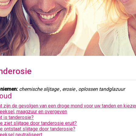
nderosie
niemen:
chemische slijtage
,
erosie
,
oplossen tandglazuur
houd
t zijn de gevolgen van een droge mond voor uw tanden en kieze
eeksel, maagzuur en overgeven
t is tanderosie?
e ziet slijtage door tanderosie eruit?
e ontstaat slijtage door tanderosie?
eeksel neutraliseert