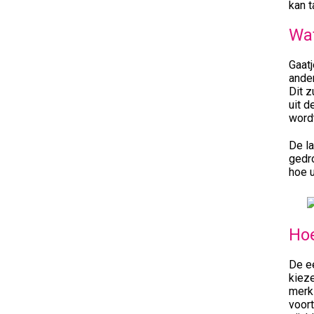
kan 
Wat
Gaat
ander
Dit z
uit d
word
De la
gedro
hoe 
Hoe
De ee
kieze
merk 
voort