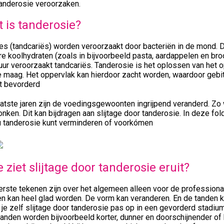
tanderosie veroorzaken.
 is tanderosie?
jes (tandcariës) worden veroorzaakt door bacteriën in de mond. 
e koolhydraten (zoals in bijvoorbeeld pasta, aardappelen en bro
uur veroorzaakt tandcariës. Tanderosie is het oplossen van het o
e maag. Het oppervlak kan hierdoor zacht worden, waardoor gebit
t bevorderd
atste jaren zijn de voedingsgewoonten ingrijpend veranderd. Zo
nken. Dit kan bijdragen aan slijtage door tanderosie. In deze fol
u tanderosie kunt verminderen of voorkómen
 ziet slijtage door tanderosie eruit?
rste tekenen zijn over het algemeen alleen voor de professional
n kan heel glad worden. De vorm kan veranderen. En de tanden ku
je zelf slijtage door tanderosie pas op in een gevorderd stadium,
anden worden bijvoorbeeld korter, dunner en doorschijnender of 