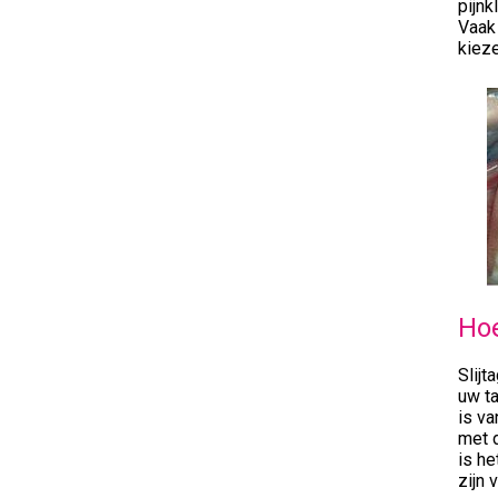
pijnk
Vaak 
kieze
Hoe
Slijt
uw ta
is va
met d
is he
zijn 