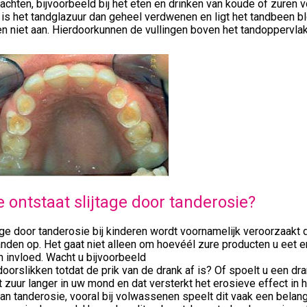
lachten, bijvoorbeeld bij het eten en drinken van koude of zuren
is het tandglazuur dan geheel verdwenen en ligt het tandbeen blo
n niet aan. Hierdoorkunnen de vullingen boven het tandoppervla
 ontstaat slijtage door tanderosie?
age door tanderosie bij kinderen wordt voornamelijk veroorzaakt
nden op. Het gaat niet alleen om hoevéél zure producten u eet en
n invloed. Wacht u bijvoorbeeld
oorslikken totdat de prik van de drank af is? Of spoelt u een d
t zuur langer in uw mond en dat versterkt het erosieve effect i
van tanderosie, vooral bij volwassenen speelt dit vaak een belang