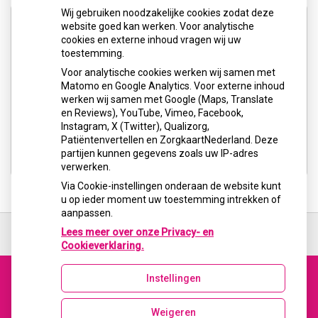
Wij gebruiken noodzakelijke cookies zodat deze
website goed kan werken. Voor analytische
cookies en externe inhoud vragen wij uw
toestemming.
Voor analytische cookies werken wij samen met
U heeft geen toestemming gegeven voor
Matomo en Google Analytics. Voor externe inhoud
externe inhoud
die nodig is om dit te
werken wij samen met Google (Maps, Translate
zien.
en Reviews), YouTube, Vimeo, Facebook,
Instagram, X (Twitter), Qualizorg,
Cookie-instellingen wijzigen
Patiëntenvertellen en ZorgkaartNederland. Deze
partijen kunnen gegevens zoals uw IP-adres
verwerken.
Via Cookie-instellingen onderaan de website kunt
u op ieder moment uw toestemming intrekken of
aanpassen.
Ga
terug
Lees meer over onze Privacy- en
naar
Cookieverklaring.
de
bovenkant
Instellingen
van
Uw Zorg Online
|
Beheer
de
Bezoek
website
Weigeren