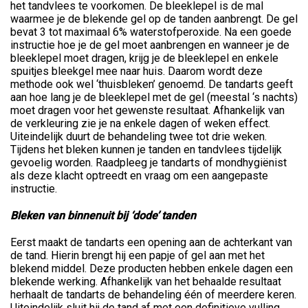
het tandvlees te voorkomen. De bleeklepel is de mal
waarmee je de blekende gel op de tanden aanbrengt. De gel
bevat 3 tot maximaal 6% waterstofperoxide. Na een goede
instructie hoe je de gel moet aanbrengen en wanneer je de
bleeklepel moet dragen, krijg je de bleeklepel en enkele
spuitjes bleekgel mee naar huis. Daarom wordt deze
methode ook wel ‘thuisbleken’ genoemd. De tandarts geeft
aan hoe lang je de bleeklepel met de gel (meestal ‘s nachts)
moet dragen voor het gewenste resultaat. Afhankelijk van
de verkleuring zie je na enkele dagen of weken effect.
Uiteindelijk duurt de behandeling twee tot drie weken.
Tijdens het bleken kunnen je tanden en tandvlees tijdelijk
gevoelig worden. Raadpleeg je tandarts of mondhygiënist
als deze klacht optreedt en vraag om een aangepaste
instructie.
Bleken van binnenuit bij ‘dode’ tanden
Eerst maakt de tandarts een opening aan de achterkant van
de tand. Hierin brengt hij een papje of gel aan met het
blekend middel. Deze producten hebben enkele dagen een
blekende werking. Afhankelijk van het behaalde resultaat
herhaalt de tandarts de behandeling één of meerdere keren.
Uiteindelijk sluit hij de tand af met een definitieve vulling.